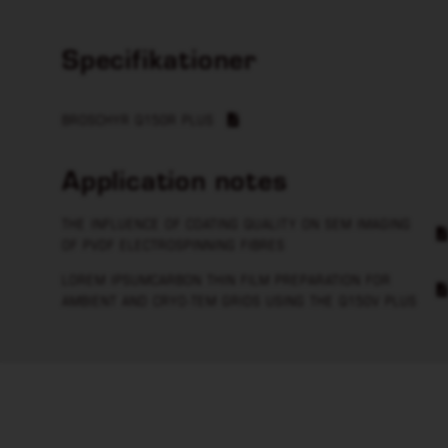
Specifikationer
BROSCHYR Q150R PLUS
Application notes
THE INFLUENCE OF COATING QUALITY ON SEM IMAGING
OF PVDF ELECTROSPINNING FIBRES
LOREM IPSUMCARBON THIN FILM PREPARATION FOR
AMBIENT AND CRYO-TEM GRIDS USING THE Q150V PLUS