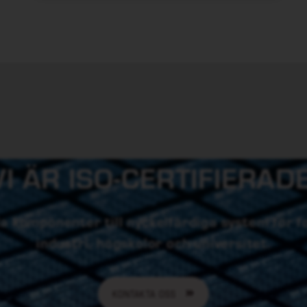
VI ÄR ISO-CERTIFIERADE
lda komponenter till nyckelfärdiga system för 
industri, högskolor och universitet.
KONTAKTA OSS