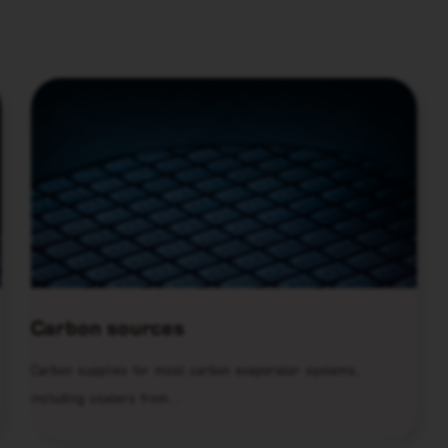
Carbon sources
Carbon supplies for most carbon evaporator systems,
including coaters from…