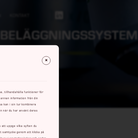
N
KONTAKT
Https://se.linkedin.com/company/rowaco-Ab
BELÄGGNINGSSYSTE
, tillhandahålla funktioner för
 annan information från din
a kan i sin tur kombinera
 in när du har använt deras
a att uppge vilka syften du
itt samtycke genom att klicka på
m hur vi använder kakor och andra