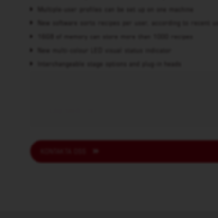
Multiple-user profiles can be set up on one machine
New software sorts recipes per user, according to recent u
16GB of memory can store more than 1000 recipes
New multi-colour LED visual status indicator
Interchangeable stage options and plug-in heads
LÄS MER
KONTAKTA OSS