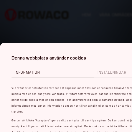
HEM
VÅRA OMRÅDE
Denna webbplats använder cookies
INFORMATION
INSTÄLLNINGAR
Vi använder enhetsidentifierare för att anpassa innehållet och annonserna till användarna
sociala medier och analysera vår trafik. Vi vidarebefordrar även sådana identifierare och
enhet till de sociala medier och annons- och analysföretag som vi samarbetar med. Dess
informationen med annan information som du har tillhandahållit eller som de har samlat
tjänster.
Genom att klicka ”Acceptera” ger du ditt samtycke till samtliga syften. Du kan också välj
samtycker till genom att klicka i rutan bredvid syftet. Du kan när som helst ta tillbaka d
den lilla ikonen i det nedre vänstra hörnet på sidan. Klicka på länken för att läsa mer o