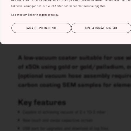
tekniska lösningar och hur vi inhämtar och behandlar personuppgifter.
Läs mer om kakor
integritetspolicy
.
Q150R PLUS
JAG ACCEPTERAR INTE
SPARA INSTÄLLNINGAR
Versatile rotary pumped carbon and/o
A low-vacuum coater suitable for use 
of x50k using gold or gold/palladium, 
(optional vacuum hose assembly require
carbon coating SEM samples for elemen
Key features
Capable of achieving vacuum of 2 x 10-3 mbar
New touch and swipe capacitive screen
USB port for upgrades and download of log files