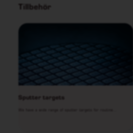
Tillbehör
Sputter targets
We have a wide range of sputter targets for routine…