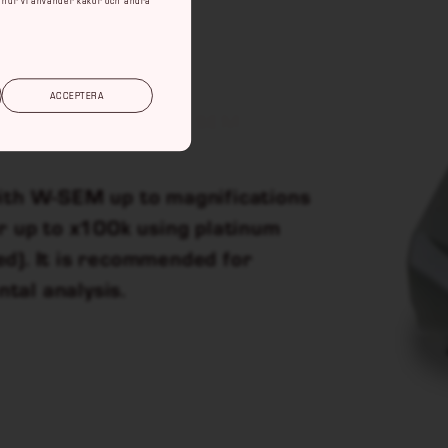
ACCEPTERA
r sputter coater for SEM
with W-SEM up to magnifications
or up to x100k using platinum
d). It is recommended for
tal analysis.