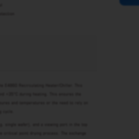
ol
otection
e E4860 Recirculating Heater/Chiller. This
and +35°C during heating. This ensures the
ssures and temperatures or the need to rely on
g cycle.
. single wafer), and a viewing port in the top
e critical point drying process. The exchange