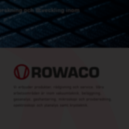
forskning och utveckling inom
Vi erbjuder produkter, rådgivning och service. Våra
arbetsområden är inom vakuumteknik, beläggning,
gasanalys, gashantering, mikroskopi och provberedning,
spektroskopi och ytanalys samt kryoteknik.