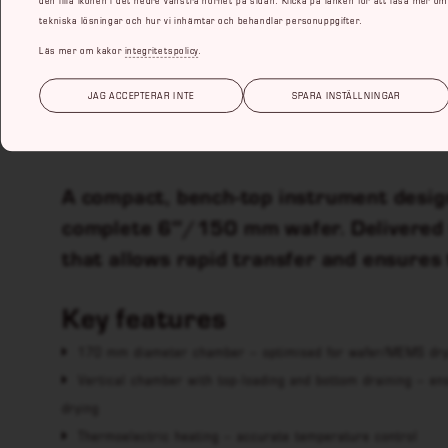
tekniska lösningar och hur vi inhämtar och behandlar personuppgifter.
Läs mer om kakor
integritetspolicy
.
K850WM
JAG ACCEPTERAR INTE
SPARA INSTÄLLNINGAR
Large-chamber critical point dryer
A compact, bench-top instrument designe
complete 6″/150 mm wafer. Delivered 
that allows rapid transfer and ensures 
Key features
170 mm diameter chamber – optimised for wafer/MEMS dry
Vertical chamber with top-loading and bottom draining – e
drying
Thermoelectric heating – accurate temperature control