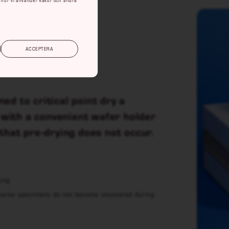
ACCEPTERA
d to critical point dry a
with a convenient wafer holder
that pre-drying does not occur.
ing
nsures specimens do not become uncovered during