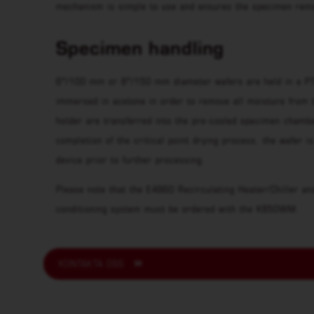
mechanism is simple to use and ensures the specimen remai
Specimen handling
6″/100 mm or 8″/150 mm diameter wafers are held in a PTFE
immersed in acetone in order to remove all moisture from t
holder are transferred into the pre-cooled specimen chambe
completion of the critical point drying process, the wafer 
device prior to further processing.
Please note that the E4860 Recirculating Heater/Chiller 
conditioning system must be ordered with the K850WM.
KONTAKTA OSS