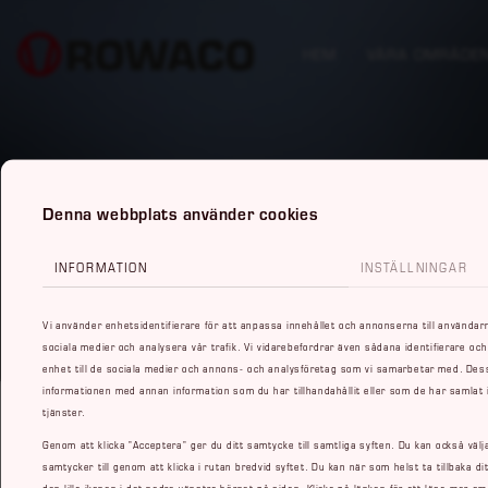
HEM
VÅRA OMRÅDE
Denna webbplats använder cookies
INFORMATION
INSTÄLLNINGAR
Vi använder enhetsidentifierare för att anpassa innehållet och annonserna till användarna
sociala medier och analysera vår trafik. Vi vidarebefordrar även sådana identifierare och
enhet till de sociala medier och annons- och analysföretag som vi samarbetar med. Dess
informationen med annan information som du har tillhandahållit eller som de har samlat
tjänster.
Genom att klicka ”Acceptera” ger du ditt samtycke till samtliga syften. Du kan också välj
samtycker till genom att klicka i rutan bredvid syftet. Du kan när som helst ta tillbaka d
den lilla ikonen i det nedre vänstra hörnet på sidan. Klicka på länken för att läsa mer o