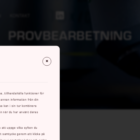
N
KONTAKT
Https://se.linkedin.com/company/rowaco-Ab
PROVBEARBETNING
, tillhandahålla funktioner för
 annan information från din
a kan i sin tur kombinera
 in när du har använt deras
a att uppge vilka syften du
itt samtycke genom att klicka på
m hur vi använder kakor och andra