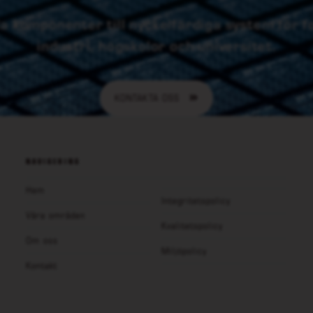
lda komponenter till nyckelfärdiga system för 
industri, högskolor och universitet.
KONTAKTA OSS
NAVIGERING
Hem
Integritetspolicy
Våra områden
Kvalitetspolicy
Om oss
Miljöpolicy
Kontakt