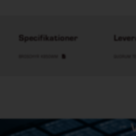
Specifikationer
Lever
BROSCHYR K850WM
QUORUM T