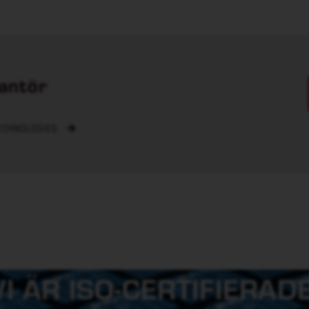
antör
ECHNOLOGIES
VI ÄR ISO-CERTIFIERADE