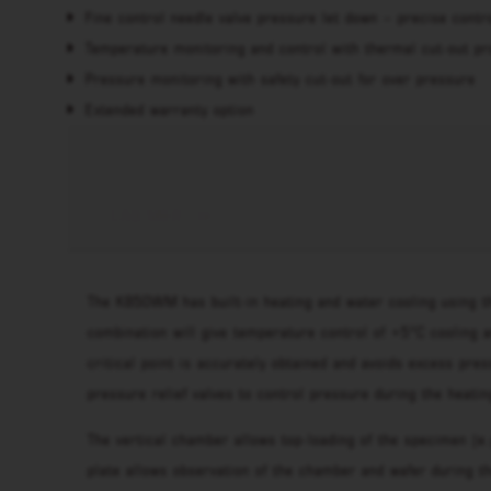
Fine control needle valve pressure let down – precise contr
Temperature monitoring and control with thermal cut-out pr
Pressure monitoring with safety cut-out for over pressure
Extended warranty option
LÄS MER
The K850WM has built-in heating and water cooling using th
combination will give temperature control of +5°C cooling 
critical point is accurately obtained and avoids excess pre
pressure relief valves to control pressure during the heatin
The vertical chamber allows top-loading of the specimen (e.g
plate allows observation of the chamber and wafer during th