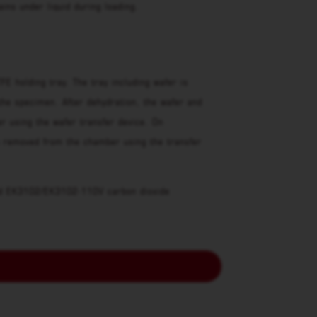
ns under liquid during loading.
 holding tray. The tray including wafer is
he specimen. After dehydration, the wafer and
r using the wafer transfer device. On
is removed from the chamber using the transfer
and EK3102/EK3102-110V carbon dioxide