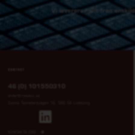
Vi levererar allt från enski
KONTAKT
46 (0) 101550310
order@rowaco.se
Gamla Tanneforsvägen 16, 582 54 Linköping
KONTAKTA OSS