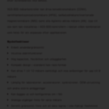
efter strömavbrott inte behövs.
XGS-600 mätarkontroller kan driva konvektionsmätare (CONV),
varmfilamentsjonisationsmätare (HFIG), kallkatodmätare/inverterade
magnetronmätare (IMG) samt alla Agilents aktiva mätare (AN). Upp till
sex kort kan installeras i XGS-600-kontrollern i nästan vilken kombination
som helst för att anpassas efter applikationen.
Nyckelfunktioner
Enkelt användargränssnitt
Intuitiva skärmfunktioner
Hög kapacitet, flexibilitet och utbyggbarhet
Kompakt design i standard halv rack-format
Kan driva 1 till 12 mätare samtidigt och visa avläsningar för upp till 8
mätare
Lämplig för laboratorier, acceleratorer, synkrotroner, OEM-utrustning
och andra större anläggningar
Kan byggas ut och konfigureras om i fält
Analoga utgångar finns för varje mätare
Seriellt gränssnitt finns och all data lagras i icke-flyktigt flashminne