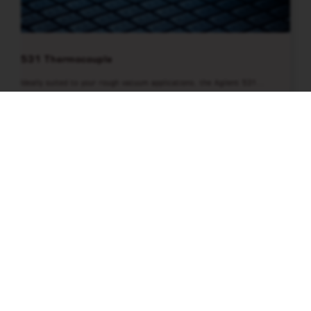
531 Thermocouple
Ideally suited to your rough vacuum applications, the Agilent 531…
VI ÄR ISO-CERTIFIERADE.
Vi levererar allt från enskilda komponenter till nyckelfärdiga
system för forskning och utveckling inom industri, högskolor
och universitet.