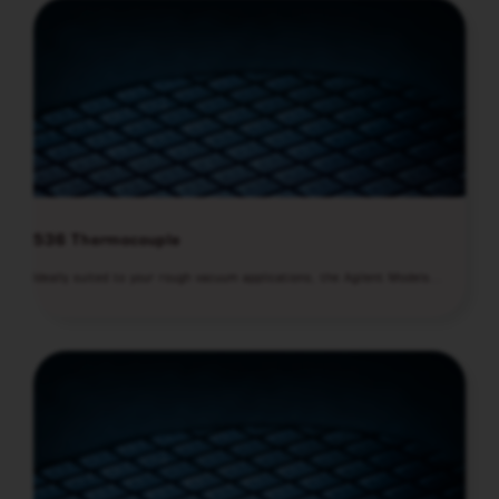
536 Thermocouple
Ideally suited to your rough vacuum applications, the Agilent Models…