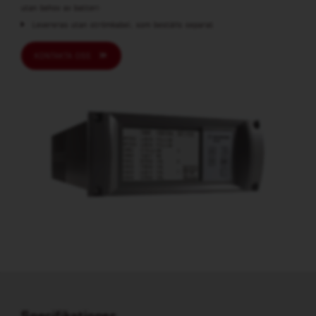
utan behov av batteri
Levereras utan strömkabel, som beställs separat
KONTAKTA OSS
Specifikationer