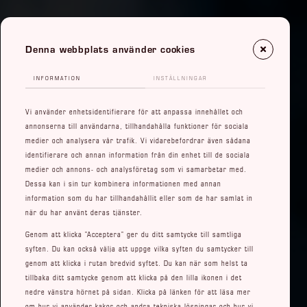
Denna webbplats använder cookies
INFORMATION
INSTÄLLNINGAR
Vi använder enhetsidentifierare för att anpassa innehållet och
annonserna till användarna, tillhandahålla funktioner för sociala
medier och analysera vår trafik. Vi vidarebefordrar även sådana
identifierare och annan information från din enhet till de sociala
medier och annons- och analysföretag som vi samarbetar med.
Dessa kan i sin tur kombinera informationen med annan
information som du har tillhandahållit eller som de har samlat in
när du har använt deras tjänster.
Genom att klicka ”Acceptera” ger du ditt samtycke till samtliga
syften. Du kan också välja att uppge vilka syften du samtycker till
genom att klicka i rutan bredvid syftet. Du kan när som helst ta
tillbaka ditt samtycke genom att klicka på den lilla ikonen i det
nedre vänstra hörnet på sidan. Klicka på länken för att läsa mer
om hur vi använder kakor och andra tekniska lösningar och hur vi