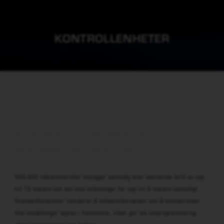
KONTROLLENHETER
XGS-600 FLERKANALS-
MÄTARKONTROLLER
XGS-600 mätarkontroller möjliggör samtidig eller oberoende drift av upp
till 12 mätare och kan visa avläsningar för upp till 8 mätare samtidigt.
Standardfunktioner inkluderar 8 kollektorbörvärden och 8 kontaktreläer.
Alla inställningar lagras i flashminne, vilket gör att omprogrammering