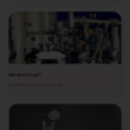
MV Multi-Trap™
Vacuum Pump Inlet or Exhaust Trap