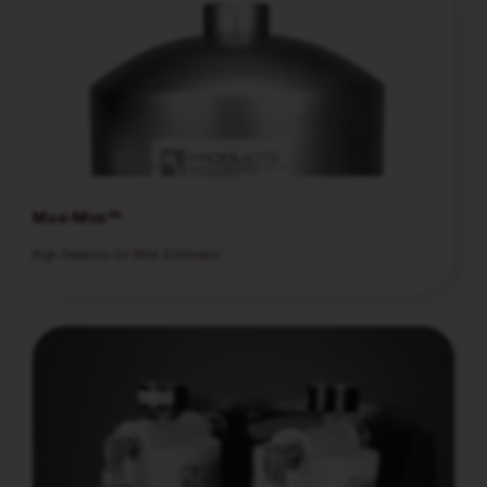
Maxi-Mist™
High-Capacity Oil Mist Eliminator