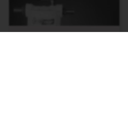
VisiTrap™
Vacuum Pump Inlet or Exhaust Trap
VI ÄR ISO-CERTIFIERADE.
Vi levererar allt från enskilda komponenter till nyckelfärdiga
system för forskning och utveckling inom industri, högskolor
och universitet.