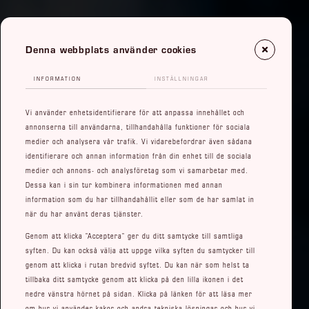
Denna webbplats använder cookies
INFORMATION
INSTÄLLNINGAR
Vi använder enhetsidentifierare för att anpassa innehållet och
annonserna till användarna, tillhandahålla funktioner för sociala
medier och analysera vår trafik. Vi vidarebefordrar även sådana
identifierare och annan information från din enhet till de sociala
medier och annons- och analysföretag som vi samarbetar med.
Dessa kan i sin tur kombinera informationen med annan
information som du har tillhandahållit eller som de har samlat in
när du har använt deras tjänster.
Genom att klicka ”Acceptera” ger du ditt samtycke till samtliga
syften. Du kan också välja att uppge vilka syften du samtycker till
genom att klicka i rutan bredvid syftet. Du kan när som helst ta
tillbaka ditt samtycke genom att klicka på den lilla ikonen i det
nedre vänstra hörnet på sidan. Klicka på länken för att läsa mer
om hur vi använder kakor och andra tekniska lösningar och hur vi