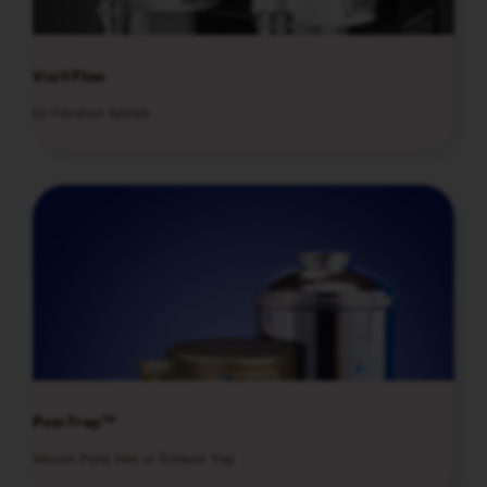
Visi®Flow
Oil Filtration System
Posi-Trap™
Vacuum Pump Inlet or Exhaust Trap