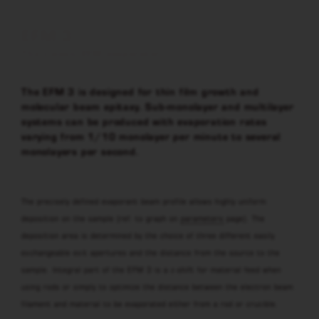
EFM 3
Tha classic EFM evaporator
The EFM 3 is designed for thin film growth and
molecular beam epitaxy. Sub-monolayer and multilayer
systems can be produced with evaporation rates
varying from 1/10 monolayer per minute to several
monolayers per second.
The precisely defined evaporant beam profile allows highly uniform
deposition on the sample (ref. to graph on
parameters
page). The
deposition area is determined by the choice of three different easily
exchangeable exit apertures and the distance from the source to the
sample. Integral part of the EFM 3 is a z-shift for material feed when
using rods or simply to optimize the distance between the electron beam
filament and material to be evaporated either from a rod or crucible.