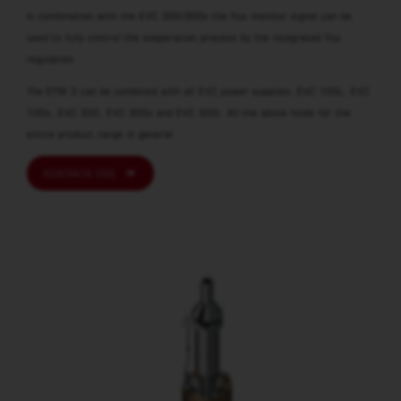
In combination with the EVC 300/300s the flux monitor signal can be
used to fully control the evaporation process by the integrated flux
regulation.
The EFM 3 can be combined with all EVC power supplies: EVC 100L, EVC
100s, EVC 300, EVC 300s and EVC 300i. All the above holds for the
entire product range in general
KONTAKTA OSS