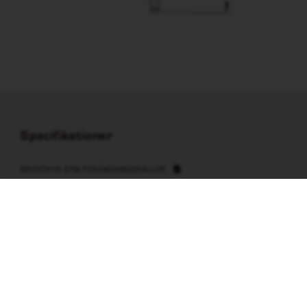
Specifikationer
BROSCHYR EFM-FÖRÅNGNINGSKÄLLOR
RITNING EFM 4
Relaterade dokument
ÖVERBLICKSGUIDE EFM-FÖRÅNGNINGSKÄLLOR
Leverantör