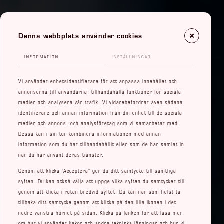
Denna webbplats använder cookies
INFORMATION
INSTÄLLNINGAR
Vi använder enhetsidentifierare för att anpassa innehållet och
annonserna till användarna, tillhandahålla funktioner för sociala
medier och analysera vår trafik. Vi vidarebefordrar även sådana
identifierare och annan information från din enhet till de sociala
medier och annons- och analysföretag som vi samarbetar med.
Dessa kan i sin tur kombinera informationen med annan
information som du har tillhandahållit eller som de har samlat in
när du har använt deras tjänster.
Genom att klicka ”Acceptera” ger du ditt samtycke till samtliga
syften. Du kan också välja att uppge vilka syften du samtycker till
genom att klicka i rutan bredvid syftet. Du kan när som helst ta
tillbaka ditt samtycke genom att klicka på den lilla ikonen i det
nedre vänstra hörnet på sidan. Klicka på länken för att läsa mer
om hur vi använder kakor och andra tekniska lösningar och hur vi