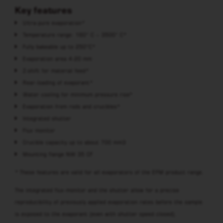
Key features
Ultra-pure evaporation*
Temperature range: 160° C – 3500° C*
Fully bakeable up to 250°C*
Evaporation area 4-20 mm
Z-shift for material feed*
Rear-loading of evaporant*
Water cooling for minimum pressure rise*
Evaporation from rods and crucibles*
Integrated shutter
Flux monitor
Crucible capacity up to about 700 mm3
Mounting flange NW 35 CF
* These features are valid for all evaporators of the EFM product range.
The integrated flux-monitor and the shutter allow for a precise
reproducibility of previously applied evaporation rates before the sample
is exposed to the evaporant (even with shutter speed closed).