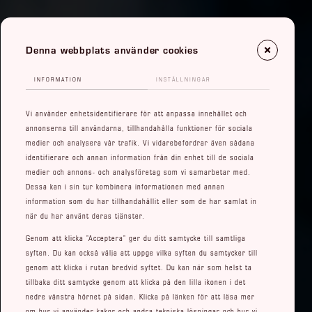
Denna webbplats använder cookies
INFORMATION
INSTÄLLNINGAR
Vi använder enhetsidentifierare för att anpassa innehållet och
annonserna till användarna, tillhandahålla funktioner för sociala
medier och analysera vår trafik. Vi vidarebefordrar även sådana
identifierare och annan information från din enhet till de sociala
medier och annons- och analysföretag som vi samarbetar med.
Dessa kan i sin tur kombinera informationen med annan
information som du har tillhandahållit eller som de har samlat in
när du har använt deras tjänster.
Genom att klicka ”Acceptera” ger du ditt samtycke till samtliga
syften. Du kan också välja att uppge vilka syften du samtycker till
genom att klicka i rutan bredvid syftet. Du kan när som helst ta
tillbaka ditt samtycke genom att klicka på den lilla ikonen i det
nedre vänstra hörnet på sidan. Klicka på länken för att läsa mer
om hur vi använder kakor och andra tekniska lösningar och hur vi