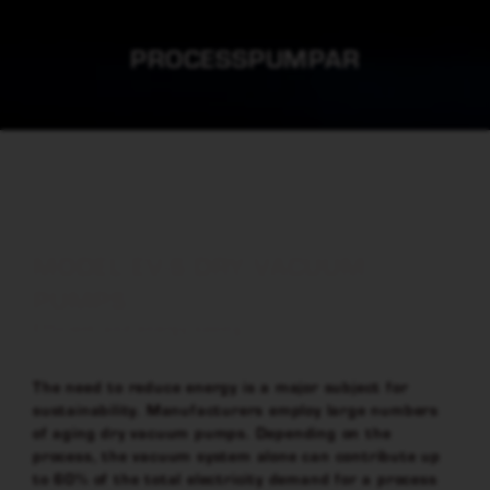
PROCESSPUMPAR
MODEL EV-S DRY VACUUM
PUMPS
Efficient and energy saving
The need to reduce energy is a major subject for
sustainability. Manufacturers employ large numbers
of aging dry vacuum pumps. Depending on the
process, the vacuum system alone can contribute up
to 60% of the total electricity demand for a process