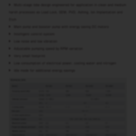
Multi-stage lobe design engineered for application in clean and medium
harsh processes as Load Lock, SEM, PVD, Ashing, Ion Implantation and
Etch
Main pump and booster pump with energy saving DC motors
Intelligent control system
Low noise and low vibration
Adjustable pumping speed by RPM variation
Very small footprint
Low consumption of electrical power, cooling water and nitrogen
Idle mode for additional energy savings