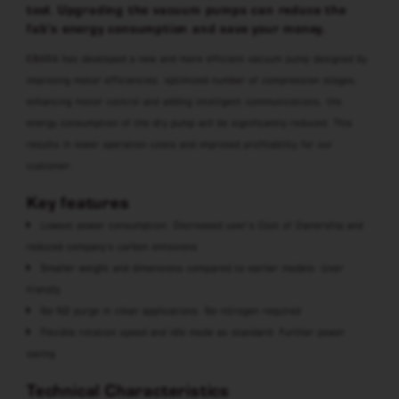
tool. Upgrading the vacuum pumps can reduce the
fab’s energy consumption and save your money.
EBARA has developed a new and more efficient vacuum pump designed by
improving motor efficiencies, optimized number of compression stages,
enhancing motor control and adding intelligent communications, the
energy consumption of the dry pump will be significantly reduced. This
results in lower operation costs and improved profitability for our
customer.
Key features
Lowest power consumption: Decreased user’s Cost of Ownership and
reduced company’s carbon emissions
Smaller weight and dimensions compared to earlier models: User
friendly
No N2 purge in clean applications: No nitrogen required
Flexible rotation speed and idle mode as standard: Further power
saving
Technical Characteristics