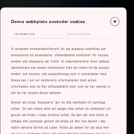
Denna webbplats använder cookies
INFORMATION
INSTÄLLNINGAR
Vi använder enhetsidentifierare för att anpassa innehållet och
annonserna till användarna, tillhandahålla funktioner för sociala
medier och analysera vår trafik. Vi vidarebefordrar även sådana
identifierare och annan information från din enhet till de sociala
medier och annons- och analysföretag som vi samarbetar med.
Dessa kan i sin tur kombinera informationen med annan
information som du har tillhandahållit eller som de har samlat in
när du har använt deras tjänster.
Genom att klicka ”Acceptera” ger du ditt samtycke till samtliga
syften. Du kan också välja att uppge vilka syften du samtycker till
genom att klicka i rutan bredvid syftet. Du kan när som helst ta
tillbaka ditt samtycke genom att klicka på den lilla ikonen i det
nedre vänstra hörnet på sidan. Klicka på länken för att läsa mer
om hur vi använder kakor och andra tekniska lösningar och hur vi