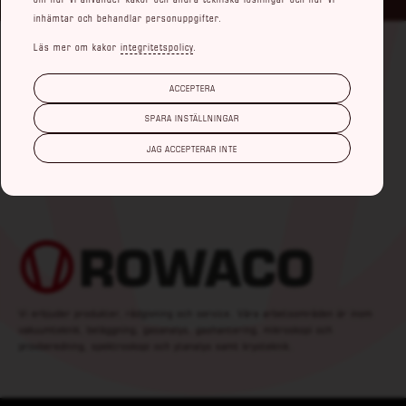
inhämtar och behandlar personuppgifter.
Läs mer om kakor
integritetspolicy
.
NAVIGERING
ACCEPTERA
Hem
Integritetspolicy
SPARA INSTÄLLNINGAR
Våra områden
Kvalitetspolicy
JAG ACCEPTERAR INTE
Om oss
Miljöpolicy
Kontakt
Vi erbjuder produkter, rådgivning och service. Våra arbetsområden är inom
vakuumteknik, beläggning, gasanalys, gashantering, mikroskopi och
provberedning, spektroskopi och ytanalys samt kryoteknik.