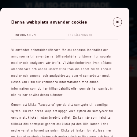
VI ÄR ISO-CERTIFIERADE.
Vi levererar allt från enskilda komponenter till nyckelfärdiga
Denna webbplats använder cookies
system för forskning och utveckling inom industri, högskolor
och universitet.
INFORMATION
INSTÄLLNINGAR
KONTAKTA OSS
Vi använder enhetsidentifierare för att anpassa innehållet och
annonserna till användarna, tillhandahålla funktioner för sociala
medier och analysera vår trafik. Vi vidarebefordrar även sådana
identifierare och annan information från din enhet till de sociala
KONTAKT
medier och annons- och analysföretag som vi samarbetar med.
Dessa kan i sin tur kombinera informationen med annan
46 (0) 101550310
information som du har tillhandahållit eller som de har samlat in
order@rowaco.se
när du har använt deras tjänster.
Gamla Tanneforsvägen 16, 582 54 Linköping
Genom att klicka ”Acceptera” ger du ditt samtycke till samtliga
syften. Du kan också välja att uppge vilka syften du samtycker till
genom att klicka i rutan bredvid syftet. Du kan när som helst ta
tillbaka ditt samtycke genom att klicka på den lilla ikonen i det
KONTAKTA OSS
nedre vänstra hörnet på sidan. Klicka på länken för att läsa mer
om hur vi använder kakor och andra tekniska lösningar och hur vi