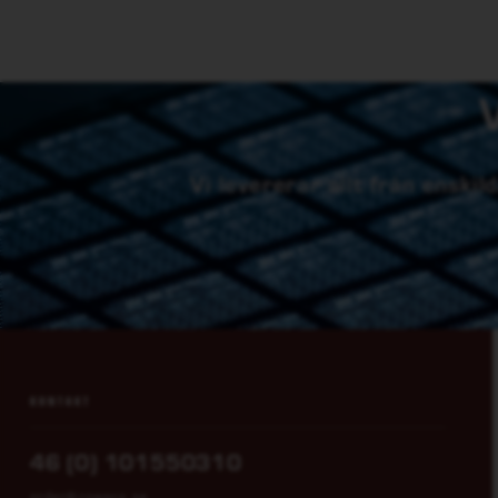
Vi levererar allt från enski
KONTAKT
46 (0) 101550310
order@rowaco.se