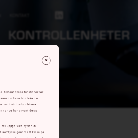
N
KONTAKT
Https://se.linkedin.com/company/rowaco-Ab
KONTROLLENHETER
, tillhandahålla funktioner för
 annan information från din
a kan i sin tur kombinera
 in när du har använt deras
a att uppge vilka syften du
itt samtycke genom att klicka på
m hur vi använder kakor och andra