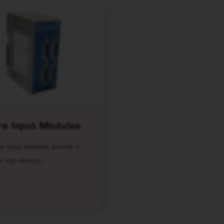
re Input Modules
e input modules provide a
d high density…