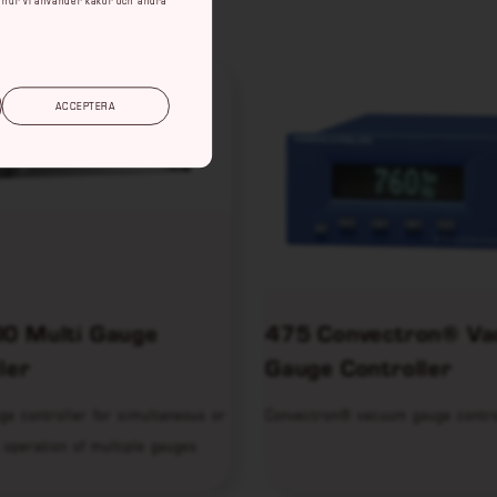
ACCEPTERA
0 Multi Gauge
475 Convectron® V
ler
Gauge Controller
e controller for simultaneous or
Convectron® vacuum gauge contro
 operation of multiple gauges