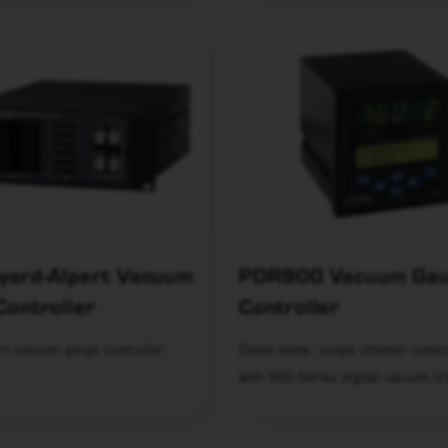
yard-Alpert Vacuum
PDR900 Vacuum Ga
Controller
Controller
rt vacuum gauge controller
Stand-alone, single channel contro
with 900 Series digital vacuum t