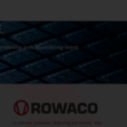
.
forskning och utveckling inom
Vi erbjuder produkter, rådgivning och service. Våra