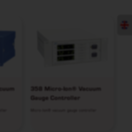
acuum
358 Micro-Ion® Vacuum
Gauge Controller
ller
Micro-Ion® vacuum gauge controller