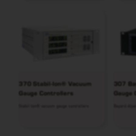
370 Stabil-Ion® Vacuum
307 Ba
Gauge Controllers
Gauge 
Stabil-Ion® vacuum gauge controllers
Bayard-Alpe