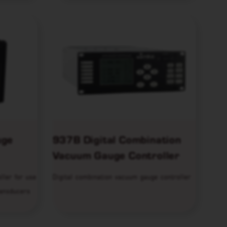
uge
937B Digital Combination
Vacuum Gauge Controller
ller for use
Digital combination vacuum gauge controller
ransducers