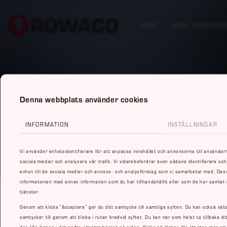
HEM
VÅRA OMRÅDE
Denna webbplats använder cookies
INFORMATION
INSTÄLLNINGAR
Vi använder enhetsidentifierare för att anpassa innehållet och annonserna till användarna
sociala medier och analysera vår trafik. Vi vidarebefordrar även sådana identifierare och
enhet till de sociala medier och annons- och analysföretag som vi samarbetar med. Dess
informationen med annan information som du har tillhandahållit eller som de har samlat
tjänster.
Genom att klicka ”Acceptera” ger du ditt samtycke till samtliga syften. Du kan också välj
samtycker till genom att klicka i rutan bredvid syftet. Du kan när som helst ta tillbaka d
den lilla ikonen i det nedre vänstra hörnet på sidan. Klicka på länken för att läsa mer o