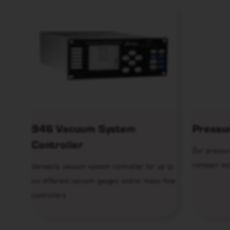
946 Vacuum System
Pressu
Controller
Our pressur
compact an
Versatile vacuum system controller for up to
six different vacuum gauges and/or mass flow
controllers