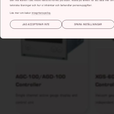
tekniska lösningar och hur vi inhämtar och behandlar personuppgifter.
Läs mer om kakor
integritetspolicy
.
JAG ACCEPTERAR INTE
SPARA INSTÄLLNINGAR
AGC-100/AGD-100
XGS-60
Controller
Control
Single channel active gauge display and
Vacuum gaug
control unit
independent