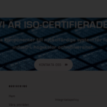
VI ÄR ISO-CERTIFIERADE
lda komponenter till nyckelfärdiga system för 
industri, högskolor och universitet.
KONTAKTA OSS
NAVIGERING
Hem
Integritetspolicy
Våra områden