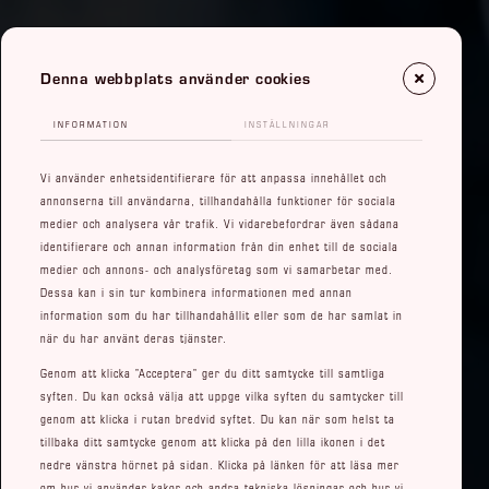
Denna webbplats använder cookies
INFORMATION
INSTÄLLNINGAR
Vi använder enhetsidentifierare för att anpassa innehållet och
annonserna till användarna, tillhandahålla funktioner för sociala
medier och analysera vår trafik. Vi vidarebefordrar även sådana
identifierare och annan information från din enhet till de sociala
medier och annons- och analysföretag som vi samarbetar med.
Dessa kan i sin tur kombinera informationen med annan
information som du har tillhandahållit eller som de har samlat in
när du har använt deras tjänster.
Genom att klicka ”Acceptera” ger du ditt samtycke till samtliga
syften. Du kan också välja att uppge vilka syften du samtycker till
genom att klicka i rutan bredvid syftet. Du kan när som helst ta
tillbaka ditt samtycke genom att klicka på den lilla ikonen i det
nedre vänstra hörnet på sidan. Klicka på länken för att läsa mer
om hur vi använder kakor och andra tekniska lösningar och hur vi